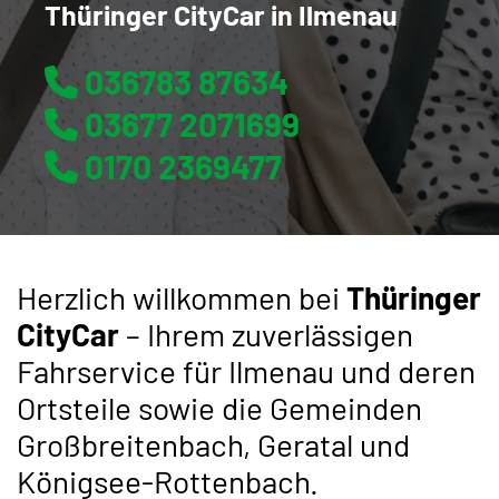
Thüringer CityCar in Ilmenau
036783 87634

03677 2071699

0170 2369477

Herzlich willkommen bei
Thüringer
CityCar
– Ihrem zuverlässigen
Fahrservice für Ilmenau und deren
Ortsteile sowie die Gemeinden
Großbreitenbach, Geratal und
Königsee-Rottenbach.