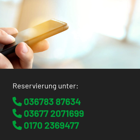
Reservierung unter:
036783 87634

03677 2071699

0170 2369477
