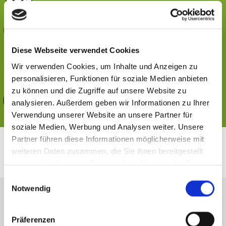
Flughafentransfer
Diese Webseite verwendet Cookies
Shuttleservice
Wir verwenden Cookies, um Inhalte und Anzeigen zu
personalisieren, Funktionen für soziale Medien anbieten
zu können und die Zugriffe auf unsere Website zu
bis 8 Personen
analysieren. Außerdem geben wir Informationen zu Ihrer
Verwendung unserer Website an unsere Partner für
soziale Medien, Werbung und Analysen weiter. Unsere
Partner führen diese Informationen möglicherweise mit
weiteren Daten zusammen, die Sie ihnen bereitgestellt
haben oder die sie im Rahmen Ihrer Nutzung der Dienste
gesammelt haben.
Einwilligungsauswahl
Notwendig
Unser
Team
Präferenzen